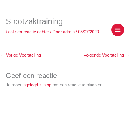
Stootzaktraining
Ga
naar
Laat een reactie achter
/ Door
admin
/
05/07/2020
de
inhoud
←
Vorige Voorstelling
Volgende Voorstelling
→
Geef een reactie
Je moet
ingelogd zijn op
om een reactie te plaatsen.