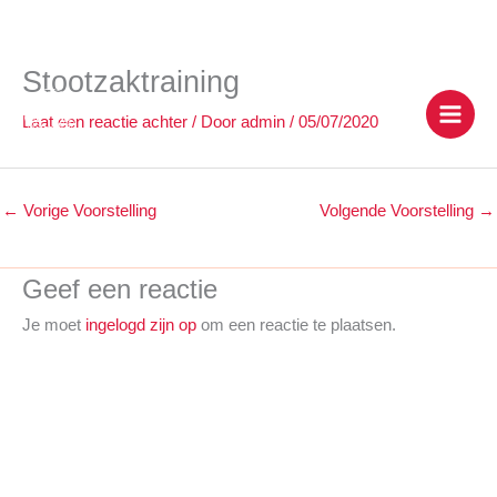
Stootzaktraining
Ga
naar
Laat een reactie achter
/ Door
admin
/
05/07/2020
de
inhoud
←
Vorige Voorstelling
Volgende Voorstelling
→
Geef een reactie
Je moet
ingelogd zijn op
om een reactie te plaatsen.