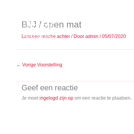
Ga
naar
de
BJJ / open mat
inhoud
Laat een reactie achter
/ Door
admin
/
05/07/2020
←
Vorige Voorstelling
Geef een reactie
Je moet
ingelogd zijn op
om een reactie te plaatsen.